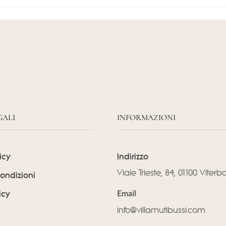
GALI
INFORMAZIONI
icy
Indirizzo
Viale Trieste, 84, 01100 Viterb
Condizioni
icy
Email
info@villamutibussi.com