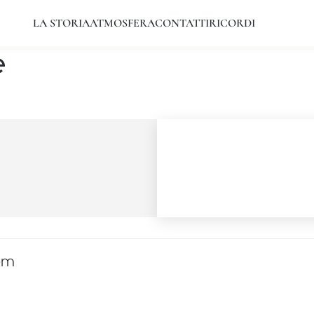
LA STORIA
ATMOSFERA
CONTATTI
RICORDI
e
com